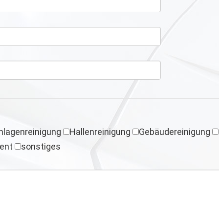
nlagenreinigung
Hallenreinigung
Gebäudereinigung
ent
sonstiges